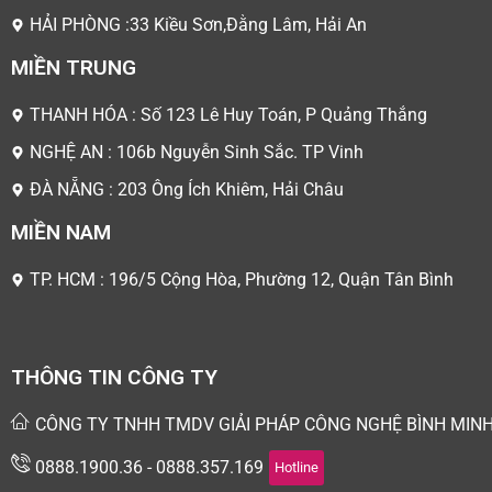
HẢI PHÒNG :33 Kiều Sơn,Đằng Lâm, Hải An
MIỀN TRUNG
THANH HÓA : Số 123 Lê Huy Toán, P Quảng Thắng
NGHỆ AN : 106b Nguyễn Sinh Sắc. TP Vinh
ĐÀ NẴNG : 203 Ông Ích Khiêm, Hải Châu
MIỀN NAM
TP. HCM : 196/5 Cộng Hòa, Phường 12, Quận Tân Bình
THÔNG TIN CÔNG TY
CÔNG TY TNHH TMDV GIẢI PHÁP CÔNG NGHỆ BÌNH MIN
0888.1900.36 - 0888.357.169
Hotline