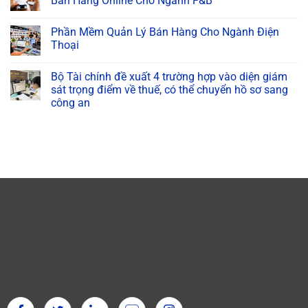
Bán Hàng Online Cho Ngành F&B
Phần Mềm Quản Lý Bán Hàng Cho Ngành Điện
Thoại
Bộ Tài chính đề xuất 4 trường hợp vào diện giám
sát trọng điểm về thuế, có thể chuyển hồ sơ sang
công an