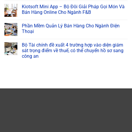
Kiotsoft Mini App – Bộ Đôi Giải Pháp Gọi Món Và
Bán Hàng Online Cho Ngành F&B
Phần Mềm Quản Lý Bán Hàng Cho Ngành Điện
Thoại
Bộ Tài chính đề xuất 4 trường hợp vào diện giám
sát trọng điểm về thuế, có thể chuyển hồ sơ sang
công an