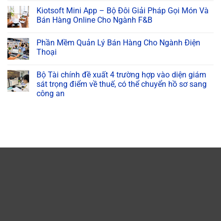
Kiotsoft Mini App – Bộ Đôi Giải Pháp Gọi Món Và
Bán Hàng Online Cho Ngành F&B
Phần Mềm Quản Lý Bán Hàng Cho Ngành Điện
Thoại
Bộ Tài chính đề xuất 4 trường hợp vào diện giám
sát trọng điểm về thuế, có thể chuyển hồ sơ sang
công an