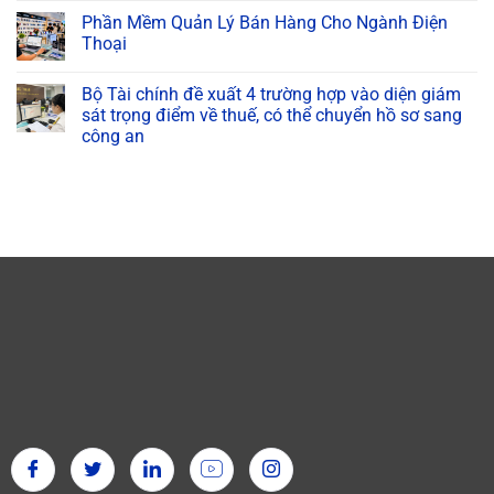
Phần Mềm Quản Lý Bán Hàng Cho Ngành Điện
Thoại
Bộ Tài chính đề xuất 4 trường hợp vào diện giám
sát trọng điểm về thuế, có thể chuyển hồ sơ sang
công an