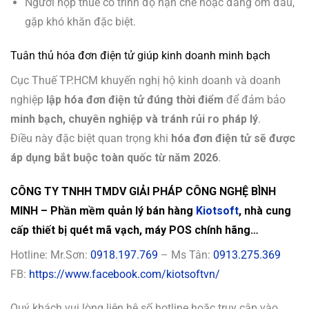
Người nộp thuế có trình độ hạn chế hoặc đang ốm đau,
gặp khó khăn đặc biệt.
Tuân thủ hóa đơn điện tử giúp kinh doanh minh bạch
Cục Thuế TP.HCM khuyến nghị hộ kinh doanh và doanh
nghiệp
lập hóa đơn điện tử đúng thời điểm
để đảm bảo
minh bạch, chuyên nghiệp và tránh rủi ro pháp lý
.
Điều này đặc biệt quan trọng khi
hóa đơn điện tử sẽ được
áp dụng bắt buộc toàn quốc từ năm 2026
.
CÔNG TY TNHH TMDV GIẢI PHÁP CÔNG NGHỆ BÌNH
MINH – Phần mềm quản lý bán hàng
Kiotsoft
, nhà cung
cấp thiết bị quét mã vạch, máy POS chính hãng…
Hotline: Mr.Sơn:
0918.197.769
– Ms Tân:
0913.275.369
FB:
https://www.facebook.com/kiotsoftvn/
Quý khách vui lòng liên hệ số hotline hoặc truy cập vào