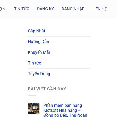
Ợ
TIN TỨC
ĐĂNG KÝ
ĐĂNG NHẬP
LIÊN HỆ
Cập Nhật
Hướng Dẫn
Khuyến Mãi
Tin tức
Tuyển Dụng
BÀI VIẾT GẦN ĐÂY
Phần mềm bán hàng
Kiotsoft Nhà hàng –
Đồng bộ Bếp, Thu Ngân