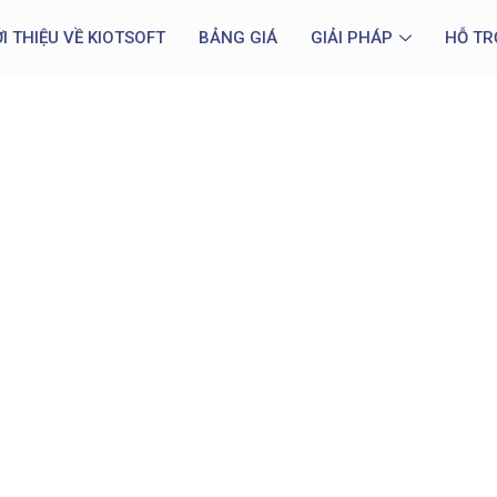
ỚI THIỆU VỀ KIOTSOFT
BẢNG GIÁ
GIẢI PHÁP
HỖ TR