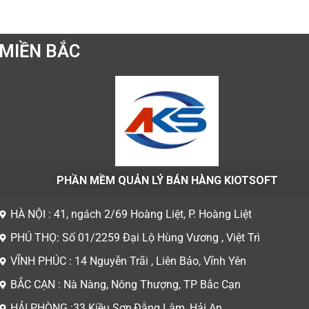
MIỀN BẮC
PHẦN MỀM QUẢN LÝ BÁN HÀNG KIOTSOFT
HÀ NỘI : 41, ngách 2/69 Hoàng Liệt, P. Hoàng Liệt
PHÚ THỌ: Số 01/2259 Đại Lộ Hùng Vương , Việt Trì
VĨNH PHÚC : 14 Nguyễn Trãi , Liên Bảo, Vĩnh Yên
BẮC CẠN : Nà Nàng, Nông Thượng, TP Bắc Cạn
HẢI PHÒNG :33 Kiều Sơn,Đằng Lâm, Hải An