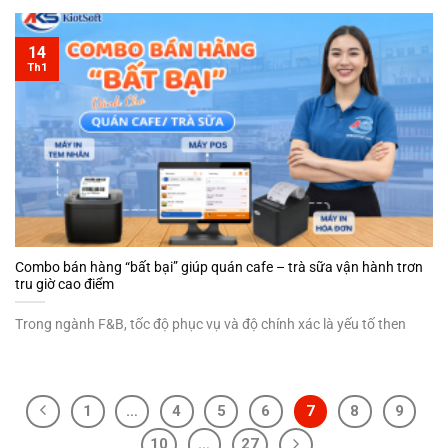
14
Th1
Combo bán hàng “bất bại” giúp quán cafe – trà sữa vận hành trơn
tru giờ cao điểm
Trong ngành F&B, tốc độ phục vụ và độ chính xác là yếu tố then
1
…
4
5
6
7
8
9
10
…
27