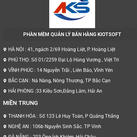
PHẦN MỀM QUẢN LÝ BÁN HÀNG KIOTSOFT
HÀ NỘI : 41, ngách 2/69 Hoàng Liệt, P. Hoàng Liệt
PHÚ THỌ: Số 01/2259 Đại Lộ Hùng Vương , Việt Trì
VĨNH PHÚC : 14 Nguyễn Trãi , Liên Bảo, Vĩnh Yên
BẮC CẠN : Nà Nàng, Nông Thượng, TP Bắc Cạn
HẢI PHÒNG :33 Kiều Sơn,Đằng Lâm, Hải An
MIỀN TRUNG
THANH HÓA : Số 123 Lê Huy Toán, P Quảng Thắng
NGHỆ AN : 106b Nguyễn Sinh Sắc. TP Vinh
ĐÀ NẴNG : 203 Ông Ích Khiêm, Hải Châu