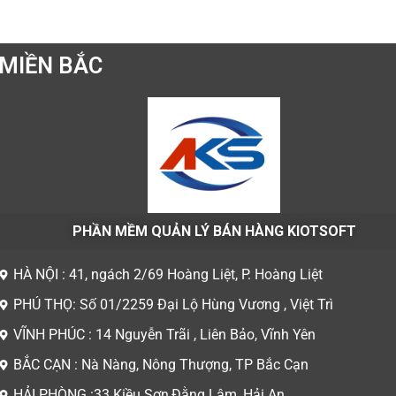
MIỀN BẮC
PHẦN MỀM QUẢN LÝ BÁN HÀNG KIOTSOFT
HÀ NỘI : 41, ngách 2/69 Hoàng Liệt, P. Hoàng Liệt
PHÚ THỌ: Số 01/2259 Đại Lộ Hùng Vương , Việt Trì
VĨNH PHÚC : 14 Nguyễn Trãi , Liên Bảo, Vĩnh Yên
BẮC CẠN : Nà Nàng, Nông Thượng, TP Bắc Cạn
HẢI PHÒNG :33 Kiều Sơn,Đằng Lâm, Hải An