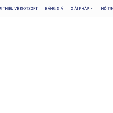
ỚI THIỆU VỀ KIOTSOFT
BẢNG GIÁ
GIẢI PHÁP
HỖ TR