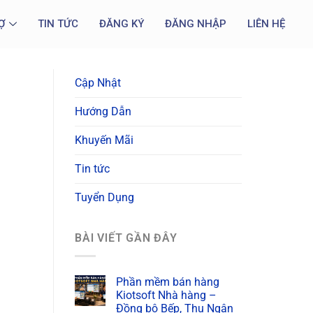
Ợ
TIN TỨC
ĐĂNG KÝ
ĐĂNG NHẬP
LIÊN HỆ
Cập Nhật
Hướng Dẫn
Khuyến Mãi
Tin tức
Tuyển Dụng
BÀI VIẾT GẦN ĐÂY
Phần mềm bán hàng
Kiotsoft Nhà hàng –
Đồng bộ Bếp, Thu Ngân