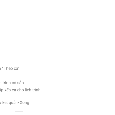
à “Theo ca”
h trình có sẵn
p xếp ca cho lịch trình
a kết quả > Xong