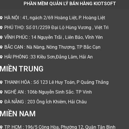
PHẦN MỀM QUẢN LÝ BÁN HÀNG KIOTSOFT
HÀ NỘI : 41, ngách 2/69 Hoàng Liệt, P. Hoàng Liệt
PHÚ THỌ: Số 01/2259 Đại Lộ Hùng Vương , Việt Trì
VĨNH PHÚC : 14 Nguyễn Trãi , Liên Bảo, Vĩnh Yên
BẮC CẠN : Nà Nàng, Nông Thượng, TP Bắc Cạn
HẢI PHÒNG :33 Kiều Sơn,Đằng Lâm, Hải An
MIỀN TRUNG
THANH HÓA : Số 123 Lê Huy Toán, P Quảng Thắng
NGHỆ AN : 106b Nguyễn Sinh Sắc. TP Vinh
ĐÀ NẴNG : 203 Ông Ích Khiêm, Hải Châu
MIỀN NAM
TP. HCM : 196/5 Cộng Hòa, Phường 12, Quận Tân Bình