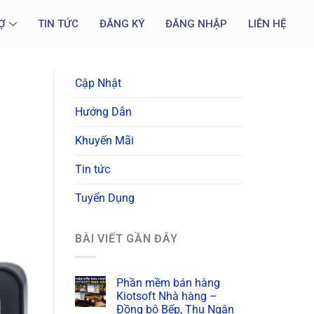
Ợ
TIN TỨC
ĐĂNG KÝ
ĐĂNG NHẬP
LIÊN HỆ
Cập Nhật
Hướng Dẫn
Khuyến Mãi
Tin tức
Tuyển Dụng
BÀI VIẾT GẦN ĐÂY
Phần mềm bán hàng
Kiotsoft Nhà hàng –
Đồng bộ Bếp, Thu Ngân