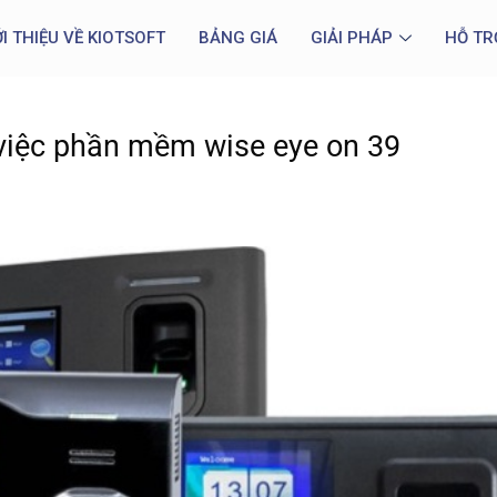
ỚI THIỆU VỀ KIOTSOFT
BẢNG GIÁ
GIẢI PHÁP
HỖ TR
việc phần mềm wise eye on 39