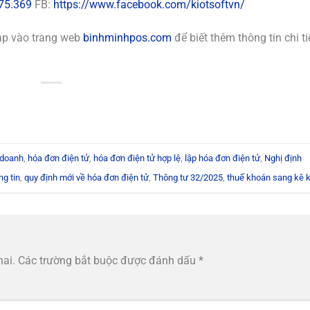
75.369
FB:
https://www.facebook.com/kiotsoftvn/
cập vào trang web
binhminhpos.com
để biết thêm thông tin chi ti
 doanh
,
hóa đơn điện tử
,
hóa đơn điện tử hợp lệ
,
lập hóa đơn điện tử
,
Nghị định
g tin
,
quy định mới về hóa đơn điện tử
,
Thông tư 32/2025
,
thuế khoán sang kê k
hai.
Các trường bắt buộc được đánh dấu
*