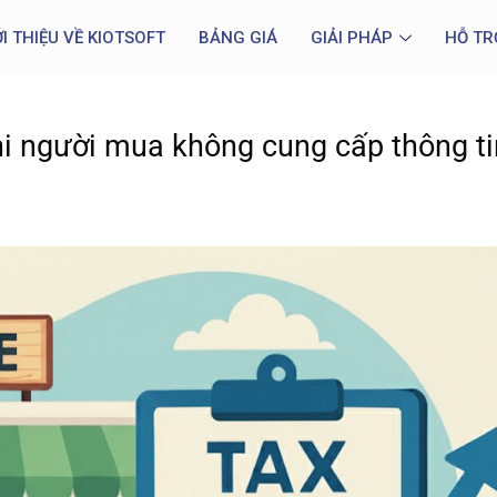
ỚI THIỆU VỀ KIOTSOFT
BẢNG GIÁ
GIẢI PHÁP
HỖ TR
hi người mua không cung cấp thông ti