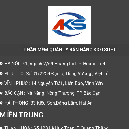
PHẦN MỀM QUẢN LÝ BÁN HÀNG KIOTSOFT
HÀ NỘI : 41, ngách 2/69 Hoàng Liệt, P. Hoàng Liệt
PHÚ THỌ: Số 01/2259 Đại Lộ Hùng Vương , Việt Trì
VĨNH PHÚC : 14 Nguyễn Trãi , Liên Bảo, Vĩnh Yên
BẮC CẠN : Nà Nàng, Nông Thượng, TP Bắc Cạn
HẢI PHÒNG :33 Kiều Sơn,Đằng Lâm, Hải An
MIỀN TRUNG
THANH HÓA : Số 123 Lê Huy Toán, P Quảng Thắng