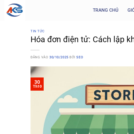
TRANG CHỦ
GI
TIN TỨC
Hóa đơn điện tử: Cách lập k
ĐĂNG VÀO
30/10/2025
BỞI
SEO
30
Th10