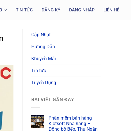
Ợ
TIN TỨC
ĐĂNG KÝ
ĐĂNG NHẬP
LIÊN HỆ
Cập Nhật
n
Hướng Dẫn
Khuyến Mãi
Tin tức
Tuyển Dụng
BÀI VIẾT GẦN ĐÂY
Phần mềm bán hàng
Kiotsoft Nhà hàng –
Đồng bộ Bếp, Thu Ngân