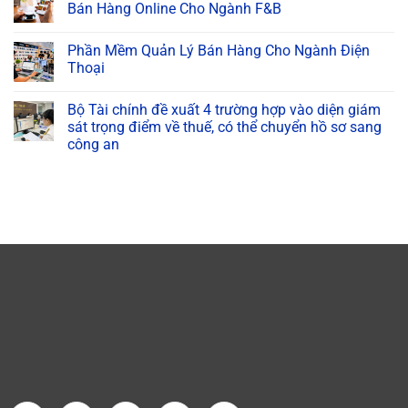
Bán Hàng Online Cho Ngành F&B
Phần Mềm Quản Lý Bán Hàng Cho Ngành Điện
Thoại
Bộ Tài chính đề xuất 4 trường hợp vào diện giám
sát trọng điểm về thuế, có thể chuyển hồ sơ sang
công an