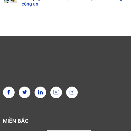
công an
MIỀN BẮC