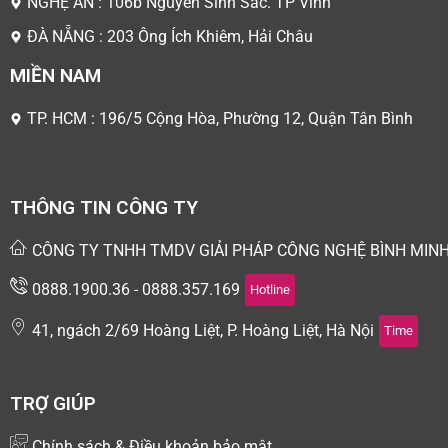
NGHỆ AN : 106b Nguyễn Sinh Sắc. TP Vinh
ĐÀ NẴNG : 203 Ông Ích Khiêm, Hải Châu
MIỀN NAM
TP. HCM : 196/5 Cộng Hòa, Phường 12, Quận Tân Bình
THÔNG TIN CÔNG TY
CÔNG TY TNHH TMDV GIẢI PHÁP CÔNG NGHỆ BÌNH MIN
0888.1900.36 - 0888.357.169
Hotline
41, ngách 2/69 Hoàng Liệt, P. Hoàng Liệt, Hà Nội
Time
TRỢ GIÚP
Chính sách & Điều khoản bảo mật