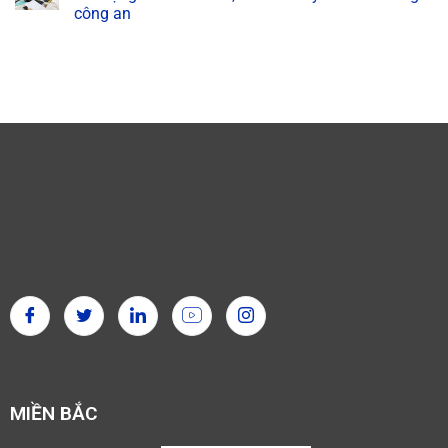
công an
MIỀN BẮC