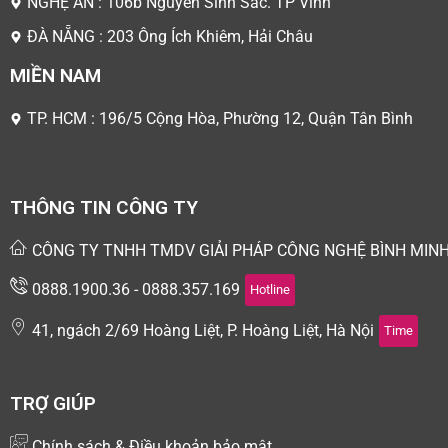
NGHỆ AN : 106b Nguyễn Sinh Sắc. TP Vinh
ĐÀ NẴNG : 203 Ông Ích Khiêm, Hải Châu
MIỀN NAM
TP. HCM : 196/5 Cộng Hòa, Phường 12, Quận Tân Bình
THÔNG TIN CÔNG TY
CÔNG TY TNHH TMDV GIẢI PHÁP CÔNG NGHỆ BÌNH MIN
0888.1900.36 - 0888.357.169
Hotline
41, ngách 2/69 Hoàng Liệt, P. Hoàng Liệt, Hà Nội
Time
TRỢ GIÚP
Chính sách & Điều khoản bảo mật