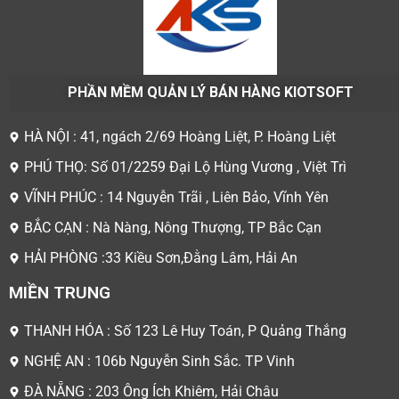
PHẦN MỀM QUẢN LÝ BÁN HÀNG KIOTSOFT
HÀ NỘI : 41, ngách 2/69 Hoàng Liệt, P. Hoàng Liệt
PHÚ THỌ: Số 01/2259 Đại Lộ Hùng Vương , Việt Trì
VĨNH PHÚC : 14 Nguyễn Trãi , Liên Bảo, Vĩnh Yên
BẮC CẠN : Nà Nàng, Nông Thượng, TP Bắc Cạn
HẢI PHÒNG :33 Kiều Sơn,Đằng Lâm, Hải An
MIỀN TRUNG
THANH HÓA : Số 123 Lê Huy Toán, P Quảng Thắng
NGHỆ AN : 106b Nguyễn Sinh Sắc. TP Vinh
ĐÀ NẴNG : 203 Ông Ích Khiêm, Hải Châu