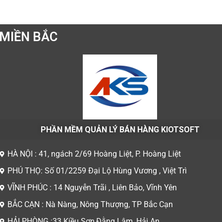
MIỀN BẮC
PHẦN MỀM QUẢN LÝ BÁN HÀNG KIOTSOFT
HÀ NỘI : 41, ngách 2/69 Hoàng Liệt, P. Hoàng Liệt
PHÚ THỌ: Số 01/2259 Đại Lộ Hùng Vương , Việt Trì
VĨNH PHÚC : 14 Nguyễn Trãi , Liên Bảo, Vĩnh Yên
BẮC CẠN : Nà Nàng, Nông Thượng, TP Bắc Cạn
HẢI PHÒNG :33 Kiều Sơn,Đằng Lâm, Hải An