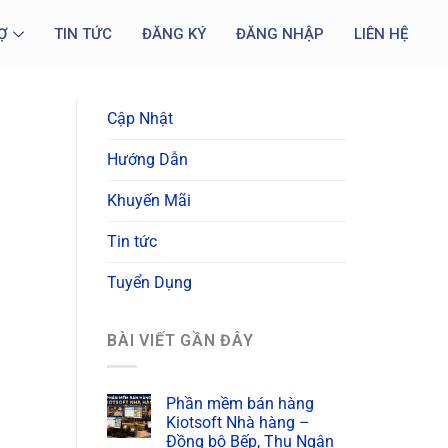
Ợ
TIN TỨC
ĐĂNG KÝ
ĐĂNG NHẬP
LIÊN HỆ
Cập Nhật
Hướng Dẫn
Khuyến Mãi
Tin tức
Tuyển Dụng
BÀI VIẾT GẦN ĐÂY
Phần mềm bán hàng
Kiotsoft Nhà hàng –
Đồng bộ Bếp, Thu Ngân