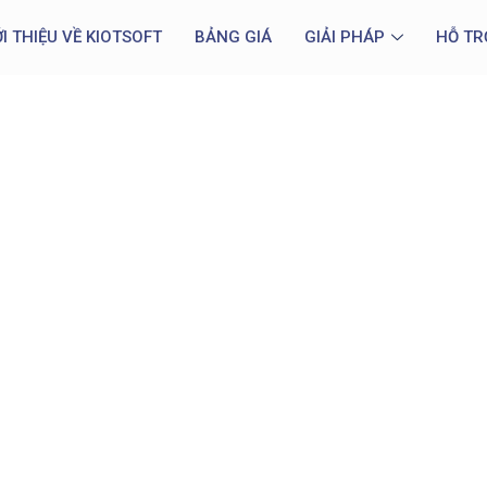
ỚI THIỆU VỀ KIOTSOFT
BẢNG GIÁ
GIẢI PHÁP
HỖ TR