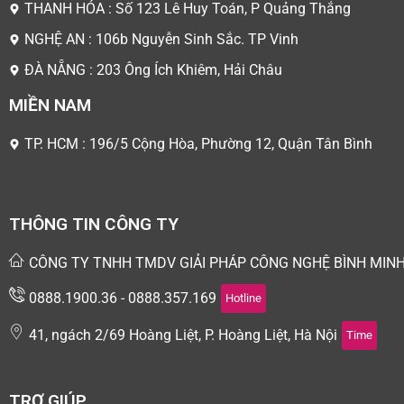
THANH HÓA : Số 123 Lê Huy Toán, P Quảng Thắng
NGHỆ AN : 106b Nguyễn Sinh Sắc. TP Vinh
ĐÀ NẴNG : 203 Ông Ích Khiêm, Hải Châu
MIỀN NAM
TP. HCM : 196/5 Cộng Hòa, Phường 12, Quận Tân Bình
THÔNG TIN CÔNG TY
CÔNG TY TNHH TMDV GIẢI PHÁP CÔNG NGHỆ BÌNH MIN
0888.1900.36 - 0888.357.169
Hotline
41, ngách 2/69 Hoàng Liệt, P. Hoàng Liệt, Hà Nội
Time
TRỢ GIÚP