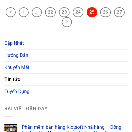
1
…
22
23
24
25
26
27
Cập Nhật
Hướng Dẫn
Khuyến Mãi
Tin tức
Tuyển Dụng
BÀI VIẾT GẦN ĐÂY
Phần mềm bán hàng Kiotsoft Nhà hàng – Đồng