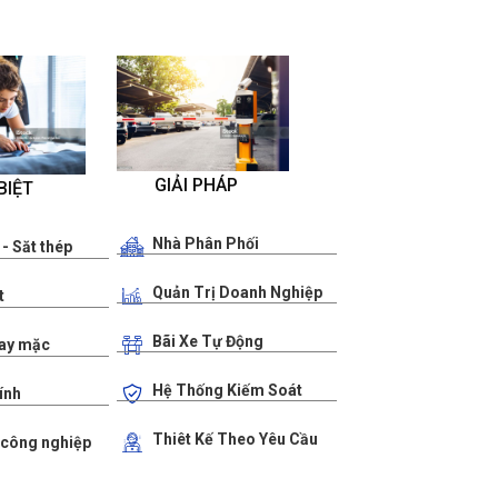
GIẢI PHÁP
BIỆT
Nhà Phân Phối
 - Săt thép
Quản Trị Doanh Nghiệp
t
Bãi Xe Tự Động
May mặc
Hệ Thống Kiếm Soát
ính
Thiêt Kế Theo Yêu Cầu
 công nghiệp