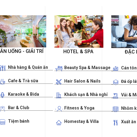
ĂN UỐNG - GIẢI TRÍ
HOTEL & SPA
ĐẶC 
Nhà hàng & Quán ăn
Beauty Spa & Massage
Cán tôn
Cafe & Trà sữa
Hair Salon & Nails
Đá ốp lá
Karaoke & Bida
Khách sạn & Nhà nghỉ
Vải & 
Bar & Club
Fitness & Yoga
Nhôm k
Tiệm bánh
Homestay & Villa
Xuất ăn